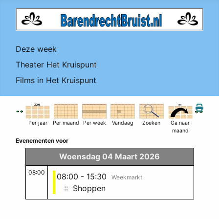
Deze week
Theater Het Kruispunt
Films in Het Kruispunt
Per jaar
Per maand
Per week
Vandaag
Zoeken
Ga naar
maand
Evenementen voor
Woensdag 04 Maart 2026
08:00
08:00 - 15:30
Weekmarkt
:: Shoppen