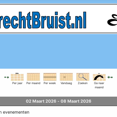
Per jaar
Per maand
Per week
Vandaag
Zoeken
Ga naar
maand
02 Maart 2026 - 08 Maart 2026
en evenementen