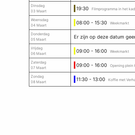
Dinsdag
19:30
Filmprogramma in het kad
03 Maart
Woensdag
08:00 - 15:30
:
Weekmarkt
04 Maart
Donderdag
Er zijn op deze datum ge
05 Maart
Vrijdag
09:00 - 16:00
:
Weekmarkt
06 Maart
Zaterdag
09:00 - 16:00
Opening plein
07 Maart
Zondag
11:30 - 13:00
Koffie met Verha
08 Maart