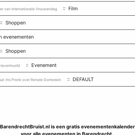
:: Film
er van Internationale Vrouwendag
: Shoppen
en evenementen
: Shoppen
:: Evenement
 Havenhoofd
:: DEFAULT
al: Iris Pronk over Renate Dorrestein
BarendrechtBruist.nl is een gratis evenementenkalender
voor alle evenementen in Barendrecht.